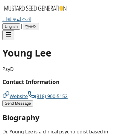
디렉토리
소개
|
English
한국어
Young
Lee
PsyD
Contact Information
Website
(818) 900-5152
Send Message
Biography
Dr. Young Lee is a clinical psychologist based in